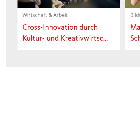
Wirtschaft & Arbeit
Bil
Cross-Innovation durch
Ma
Kultur- und Kreativwirtsc…
Sc
Das Event „Fünf Cluster – Ein
Bis
Thema: Cross-Innovation durch
Bet
Kultur- und Kreativwirtschaft“
fand am 23. Juli im Alten Volksbad
statt.