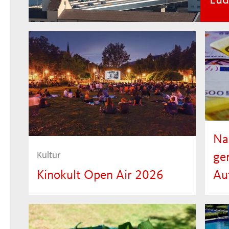
Lud
Na
Kultur
ge
Kinokult Open Air 2026
Au
Das kostenfreie Freiluftkino
Reg
Mannheim Kinokult Open Air
zwe
kehrt vom 18. August bis 8.