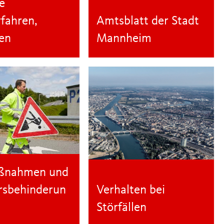
e
fahren,
Amtsblatt der Stadt
en
Mannheim
ßnahmen und
rsbehinderun
Verhalten bei
Störfällen