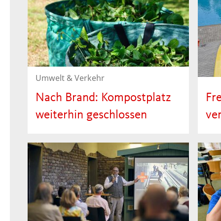
September 2026 auf den
Neumarkt zurück.
Umwelt & Verkehr
Nach Brand: Kompostplatz
Fr
weiterhin geschlossen
ve
Nach einem Brand auf der
Fer
Friesenheimer Insel bleibt der
Som
Kompostplatz in der
bes
Ölhafenstraße bis einschließlich
Ver
08. August 2026 geschlossen.
die