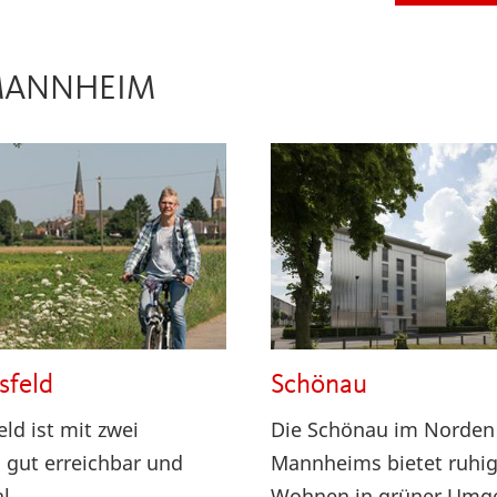
 MANNHEIM
sfeld
Schönau
eld ist mit zwei
Die Schönau im Norden
gut erreichbar und
Mannheims bietet ruhi
l.
Wohnen in grüner Umg