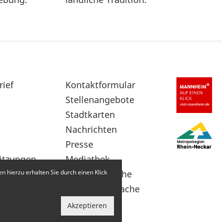
rief
Sekundärnavigation
Kontaktformular
im
Stellenangebote
Fußbereich
Stadtkarten
Nachrichten
Presse
itzungen
Mediathek
 hierzu erhalten Sie durch einen Klick
Leichte Sprache
Gebärdensprache
Akzeptieren