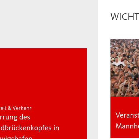
WICHT
lt & Verkehr
Veranst
rrung des
Mannh
dbrückenkopfes in