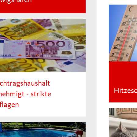
wigshafen
chtragshaushalt
Hitzes
nehmigt - strikte
flagen
ierungspräsidium genehmigt
iten Nachtragshaushalt 2026