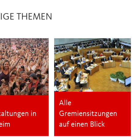
IGE THEMEN
Alle
altungen in
Gremiensitzungen
eim
auf einen Blick