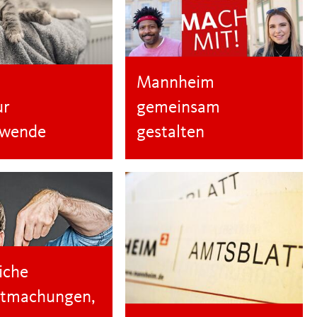
Mannheim
ur
gemeinsam
wende
gestalten
iche
tmachungen,