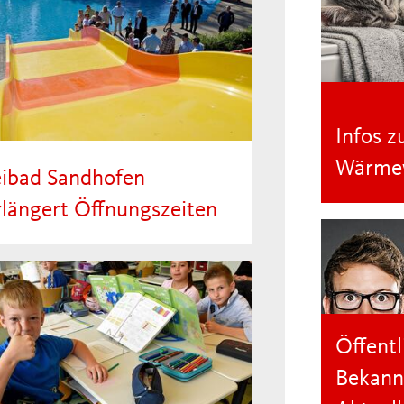
Infos z
Wärme
eibad Sandhofen
rlängert Öffnungszeiten
ienzeit ist Badezeit. Und da der
mer sich weiter von seiner
ten Seite zeigt, verlängert die
waltung im Freibad Sandhofen
Öffentl
 aktuellen…
Bekann