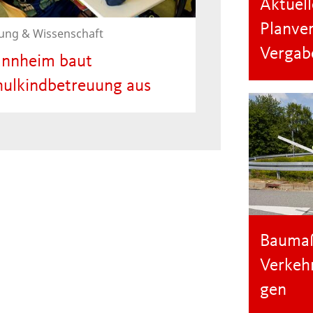
Aktuell
Planver
dung & Wissenschaft
Vergab
nnheim baut
hulkindbetreuung aus
 zu 220 zusätzliche
reuungsplätze
Bauma
Verkeh
gen