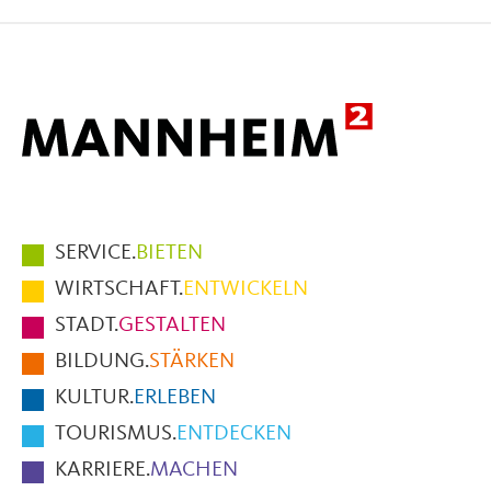
Facebook
X
E-
Mail
Hauptmenüpunkte
SERVICE.
BIETEN
im
WIRTSCHAFT.
ENTWICKELN
Fußbereich
STADT.
GESTALTEN
der
BILDUNG.
STÄRKEN
Seite
KULTUR.
ERLEBEN
TOURISMUS.
ENTDECKEN
KARRIERE.
MACHEN