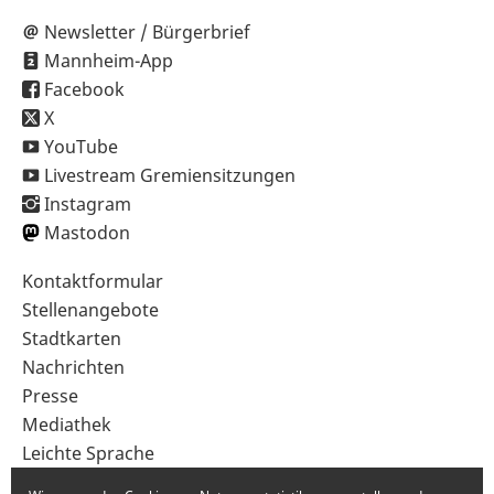
Newsletter / Bürgerbrief
Mannheim-App
Facebook
X
YouTube
Livestream Gremiensitzungen
Instagram
Mastodon
Sekundärnavigation
Kontaktformular
im
Stellenangebote
Fußbereich
Stadtkarten
Nachrichten
Presse
Mediathek
Leichte Sprache
Gebärdensprache