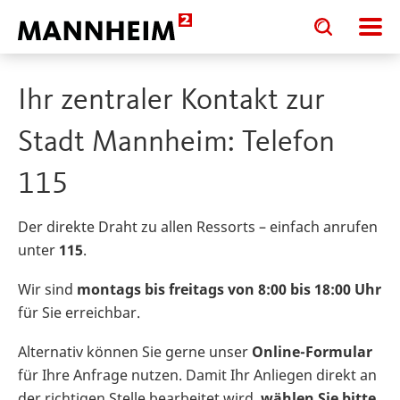
Toggle
Toggle
search
search
input
input
form
Ihr zentraler Kontakt zur
Stadt Mannheim: Telefon
115
Der direkte Draht zu allen Ressorts – einfach anrufen
unter
115
.
Wir sind
montags bis freitags von 8:00 bis 18:00 Uhr
für Sie erreichbar.
Alternativ können Sie gerne unser
Online-Formular
für Ihre Anfrage nutzen. Damit Ihr Anliegen direkt an
der richtigen Stelle bearbeitet wird,
wählen Sie bitte