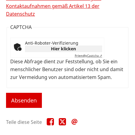
Kontaktaufnahmen gemäß Artikel 13 der
Datenschutz
CAPTCHA
Anti-Roboter-Verifizierung
Hier klicken
Friendly
Captcha ⇗
Diese Abfrage dient zur Feststellung, ob Sie ein
menschlicher Benutzer sind oder nicht und damit
zur Vermeidung von automatisiertem Spam.
Teile
Teile
Teile
Teile diese Seite
diese
diese
diese
Seite
Seite
Seite
auf
auf
per