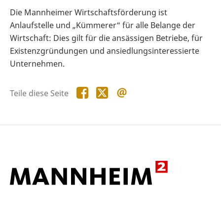
Die Mannheimer Wirtschaftsförderung ist
Anlaufstelle und „Kümmerer“ für alle Belange der
Wirtschaft: Dies gilt für die ansässigen Betriebe, für
Existenzgründungen und ansiedlungsinteressierte
Unternehmen.
Teile
Teile
Teile
Teile diese Seite
diese
diese
diese
Seite
Seite
Seite
auf
auf
per
Facebook
X
E-
Mail