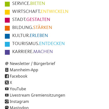
Hauptmenüpunkte
SERVICE.
BIETEN
im
WIRTSCHAFT.
ENTWICKELN
Fußbereich
STADT.
GESTALTEN
der
BILDUNG.
STÄRKEN
Seite
KULTUR.
ERLEBEN
TOURISMUS.
ENTDECKEN
KARRIERE.
MACHEN
Newsletter / Bürgerbrief
Mannheim-App
Facebook
X
YouTube
Livestream Gremiensitzungen
Instagram
Mastodon