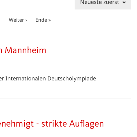
Neueste zuerst
…
Nächste
Weiter ›
Letzte
Ende »
Seite
Seite
n Mannheim
der Internationalen Deutscholympiade
nehmigt - strikte Auflagen