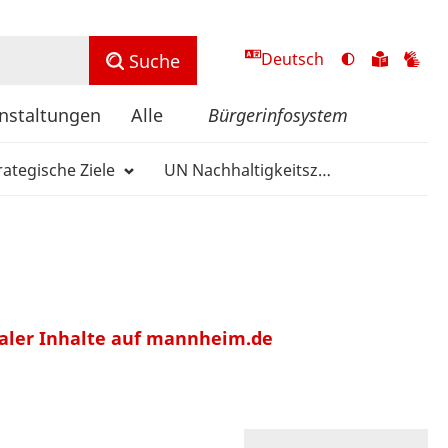
Deutsch
Ansicht
Zu
Zu
Suche
mit
den
de
hohem
Inhalte
Inh
nstaltungen
Alle
Bürgerinfosystem
Kontrast
in
in
umschalten
leichter
Geb
rategische Ziele
UN Nachhaltigkeitsziele
Sprach
aler Inhalte auf mannheim.de