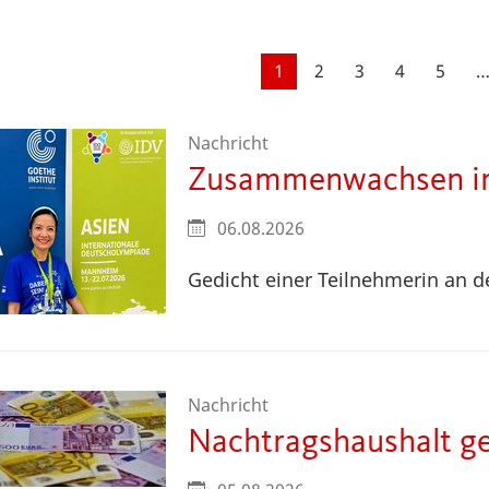
Seitennummerierung
Aktuelle
1
Seite
2
Seite
3
Seite
4
Seite
5
Seite
Nachricht
Zusammenwachsen i
06.08.2026
Gedicht einer Teilnehmerin an 
Nachricht
Nachtragshaushalt ge