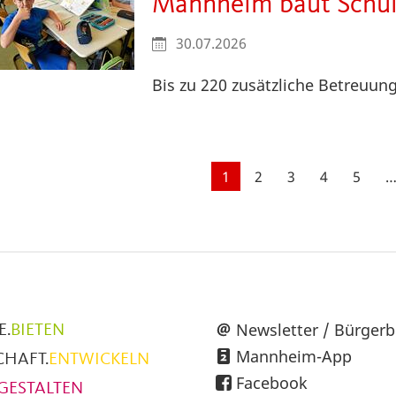
Mannheim baut Schul
30.07.2026
Bis zu 220 zusätzliche Betreuun
Seitennummerierung
Aktuelle
1
Seite
2
Seite
3
Seite
4
Seite
5
Seite
üpunkte
Newsletter / Bürgerb
E.
BIETEN
Mannheim-App
CHAFT.
ENTWICKELN
h
Facebook
GESTALTEN