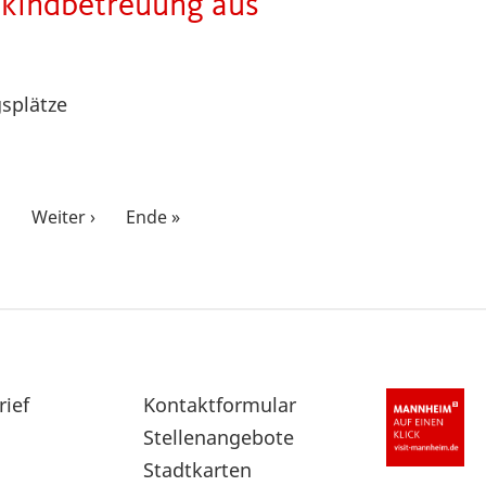
kindbetreuung aus
gsplätze
…
Nächste
Weiter ›
Letzte
Ende »
Seite
Seite
rief
Sekundärnavigation
Kontaktformular
im
Stellenangebote
Fußbereich
Stadtkarten