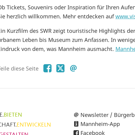
Ob Tickets, Souvenirs oder Inspiration für Ihren Auf
Sie herzlich willkommen. Mehr entdecken auf
www.vi
Ein Kurzfilm des SWR zeigt touristische Highlights de
urbanem Leben bis Museum zum Anfassen. In wenig
Eindruck von dem, was Mannheim ausmacht.
Mannhe
Teile
Teile
Teile
eile diese Seite
diese
diese
diese
Seite
Seite
Seite
auf
auf
per
Facebook
X
E-
Mail
üpunkte
Newsletter / Bürgerb
E.
BIETEN
Mannheim-App
CHAFT.
ENTWICKELN
h
Facebook
GESTALTEN