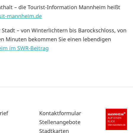
enthalt – die Tourist-Information Mannheim heißt
sit-mannheim.de
r Stadt – von Winterlichtern bis Barockschloss, von
en Minuten bekommen Sie einen lebendigen
im im SWR-Beitrag
rief
Sekundärnavigation
Kontaktformular
im
Stellenangebote
Fußbereich
Stadtkarten