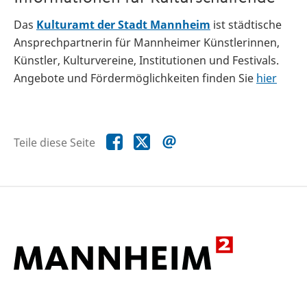
Das
Kulturamt der Stadt Mannheim
ist städtische
Ansprechpartnerin für Mannheimer Künstlerinnen,
Künstler, Kulturvereine, Institutionen und Festivals.
Angebote und Fördermöglichkeiten finden Sie
hier
Teile
Teile
Teile
Teile diese Seite
diese
diese
diese
Seite
Seite
Seite
auf
auf
per
Facebook
X
E-
Mail