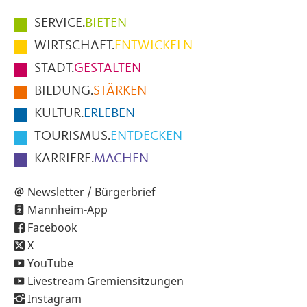
Hauptmenüpunkte
SERVICE.
BIETEN
im
WIRTSCHAFT.
ENTWICKELN
Fußbereich
STADT.
GESTALTEN
der
BILDUNG.
STÄRKEN
Seite
KULTUR.
ERLEBEN
TOURISMUS.
ENTDECKEN
KARRIERE.
MACHEN
Newsletter / Bürgerbrief
Mannheim-App
Facebook
X
YouTube
Livestream Gremiensitzungen
Instagram