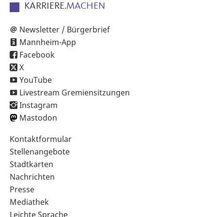
KARRIERE.
MACHEN
Newsletter / Bürgerbrief
Mannheim-App
Facebook
X
YouTube
Livestream Gremiensitzungen
Instagram
Mastodon
Sekundärnavigation
Kontaktformular
im
Stellenangebote
Fußbereich
Stadtkarten
Nachrichten
Presse
Mediathek
Leichte Sprache