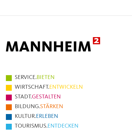
Seite
Seite
Seite
auf
auf
per
Facebook
X
E-
Mail
Hauptmenüpunkte
SERVICE.
BIETEN
im
WIRTSCHAFT.
ENTWICKELN
Fußbereich
STADT.
GESTALTEN
der
BILDUNG.
STÄRKEN
Seite
KULTUR.
ERLEBEN
TOURISMUS.
ENTDECKEN