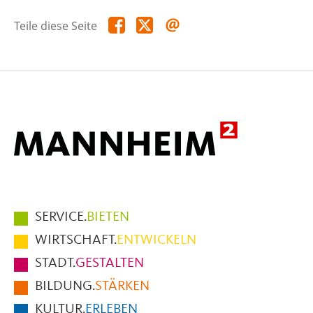
Teile
Teile
Teile
Teile diese Seite
diese
diese
diese
Seite
Seite
Seite
auf
auf
per
Facebook
X
E-
Mail
Hauptmenüpunkte
SERVICE.
BIETEN
im
WIRTSCHAFT.
ENTWICKELN
Fußbereich
STADT.
GESTALTEN
der
BILDUNG.
STÄRKEN
Seite
KULTUR.
ERLEBEN