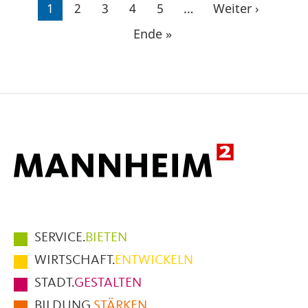
Seitennummerierung
Aktuelle
1
Seite
2
Seite
3
Seite
4
Seite
5
…
Nächste
Weiter ›
Seite
Seite
Letzte
Ende »
Seite
Hauptmenüpunkte
SERVICE.
BIETEN
im
WIRTSCHAFT.
ENTWICKELN
Fußbereich
STADT.
GESTALTEN
der
BILDUNG.
STÄRKEN
Seite