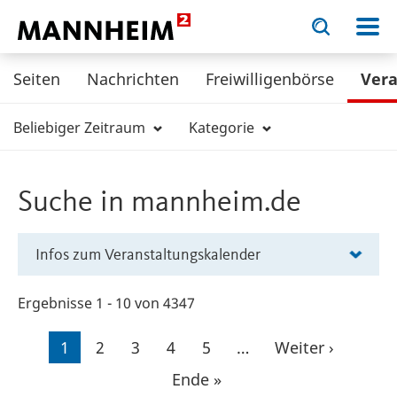
Toggle
Toggle
search
search
KULTUR.
input
input
form
Seiten
Nachrichten
Freiwilligenbörse
Ver
Beliebiger Zeitraum
Kategorie
Suche in mannheim.de
Infos zum Veranstaltungskalender
Ergebnisse 1 - 10 von 4347
Seitennummerierung
Aktuelle
1
Seite
2
Seite
3
Seite
4
Seite
5
…
Nächste
Weiter ›
Seite
Seite
Letzte
Ende »