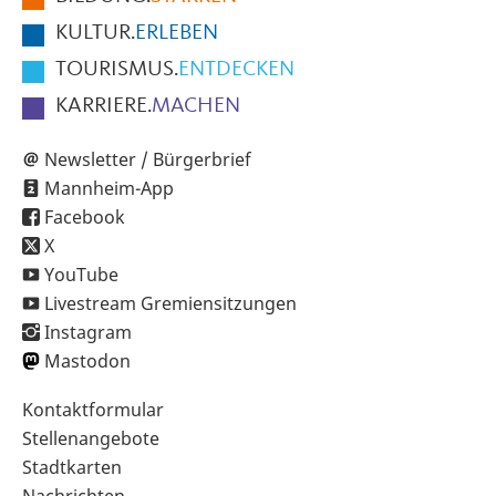
KULTUR.
ERLEBEN
TOURISMUS.
ENTDECKEN
KARRIERE.
MACHEN
Newsletter / Bürgerbrief
Mannheim-App
Facebook
X
YouTube
Livestream Gremiensitzungen
Instagram
Mastodon
Sekundärnavigation
Kontaktformular
im
Stellenangebote
Fußbereich
Stadtkarten
Nachrichten