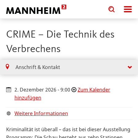
Toggle
Toggle
search
search
input
input
form
CRIME – Die Technik des
Verbrechens
Anschrift & Kontakt
2. Dezember 2026 - 9:00
Zum Kalender
hinzufügen
Weitere Informationen
Kriminalität ist überall – das ist bei dieser Ausstellung
Programm: Die Schau besteht aus zehn Stationen,