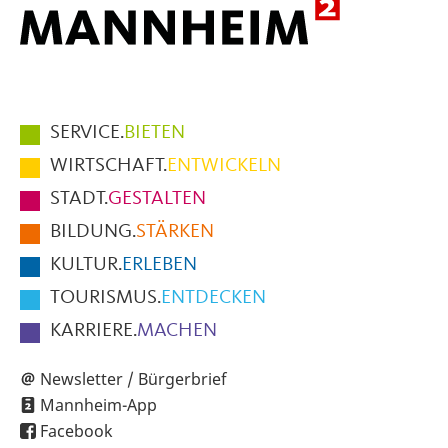
Hauptmenüpunkte
SERVICE.
BIETEN
im
WIRTSCHAFT.
ENTWICKELN
Fußbereich
STADT.
GESTALTEN
der
BILDUNG.
STÄRKEN
Seite
KULTUR.
ERLEBEN
TOURISMUS.
ENTDECKEN
KARRIERE.
MACHEN
Newsletter / Bürgerbrief
Mannheim-App
Facebook