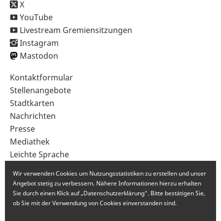
X
YouTube
Livestream Gremiensitzungen
Instagram
Mastodon
Sekundärnavigation
Kontaktformular
im
Stellenangebote
Fußbereich
Stadtkarten
Nachrichten
Presse
Mediathek
Leichte Sprache
Gebärdensprache
Wir verwenden Cookies um Nutzungsstatistiken zu erstellen und unser
Angebot stetig zu verbessern. Nähere Informationen hierzu erhalten
Sie durch einen Klick auf „Datenschutzerklärung“. Bitte bestätigen Sie,
ob Sie mit der Verwendung von Cookies einverstanden sind.