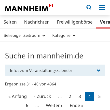
Toggle
Toggle
search
search
KULTUR.
input
input
form
Seiten
Nachrichten
Freiwilligenbörse
Ver
Beliebiger Zeitraum
Kategorie
Suche in mannheim.de
Infos zum Veranstaltungskalender
Ergebnisse 31 - 40 von 4364
Seitennummerierung
Erste
« Anfang
Vorherige
‹ Zurück
…
Seite
2
Seite
3
Aktuelle
4
Seite
5
Seite
Seite
Seite
Seite
6
…
Nächste
Weiter ›
Letzte
Ende »