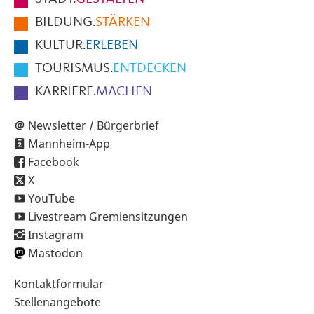
der
BILDUNG.
STÄRKEN
Seite
KULTUR.
ERLEBEN
TOURISMUS.
ENTDECKEN
KARRIERE.
MACHEN
Newsletter / Bürgerbrief
Mannheim-App
Facebook
X
YouTube
Livestream Gremiensitzungen
Instagram
Mastodon
Sekundärnavigation
Kontaktformular
im
Stellenangebote