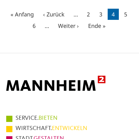
Seitennummerierung
Erste
« Anfang
Vorherige
‹ Zurück
…
Seite
2
Seite
3
Aktuelle
4
Seite
5
Seite
Seite
Seite
Seite
6
…
Nächste
Weiter ›
Letzte
Ende »
Seite
Seite
Hauptmenüpunkte
SERVICE.
BIETEN
im
WIRTSCHAFT.
ENTWICKELN
Fußbereich
STADT.
GESTALTEN