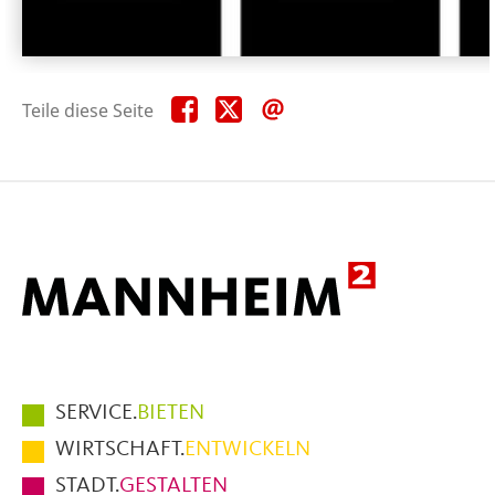
Teile
Teile
Teile
Teile diese Seite
diese
diese
diese
Seite
Seite
Seite
auf
auf
per
Facebook
X
E-
Mail
Hauptmenüpunkte
SERVICE.
BIETEN
im
WIRTSCHAFT.
ENTWICKELN
Fußbereich
STADT.
GESTALTEN