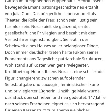
Gatten im titelgebenden Puppenhaus. Henrik Ibsens
bewegende Emanzipationsgeschichte neu erzählt
von Julia Gudi. Das bürgerliche Lebensmodell als
Theater, die Rolle der Frau: schön sein, lustig sein,
harmlos sein. Nora spielt sie glänzend, erntet
gesellschaftliche Privilegien und bezahlt mit dem
Verlust ihrer Eigenständigkeit. Sie lebt in der
Scheinwelt eines Hauses voller belangloser Dinge.
Doch immer deutlicher treten harte Fakten seines
Fundaments ans Tageslicht: patriarchale Strukturen,
Wohlstand auf Kosten weniger Privilegierter,
Kreditbetrug. Henrik Ibsens Nora ist eine schillernde
Figur, changierend zwischen aufopfernder
Selbstaufgabe und Luxusgirl, feministischer Ikone
und privilegierter Lügnerin. Unzählige Male wurde
das Stück überschrieben und neu gedeutet. 147 Jahre
nach seinem Erscheinen eignet es sich hervorragend
für einen Kassensturz zum Thema weiblicher