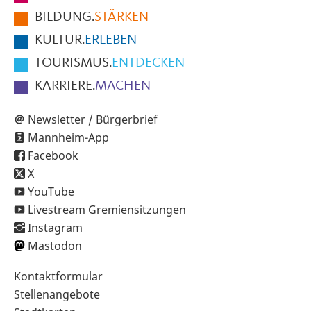
der
BILDUNG.
STÄRKEN
Seite
KULTUR.
ERLEBEN
TOURISMUS.
ENTDECKEN
KARRIERE.
MACHEN
Newsletter / Bürgerbrief
Mannheim-App
Facebook
X
YouTube
Livestream Gremiensitzungen
Instagram
Mastodon
Sekundärnavigation
Kontaktformular
im
Stellenangebote