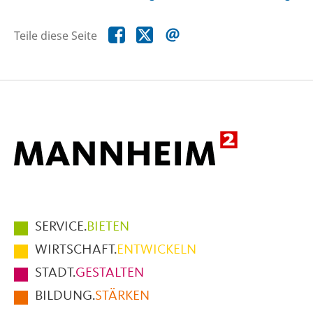
Teile
Teile
Teile
Teile diese Seite
diese
diese
diese
Seite
Seite
Seite
auf
auf
per
Facebook
X
E-
Mail
Hauptmenüpunkte
SERVICE.
BIETEN
im
WIRTSCHAFT.
ENTWICKELN
Fußbereich
STADT.
GESTALTEN
der
BILDUNG.
STÄRKEN
Seite