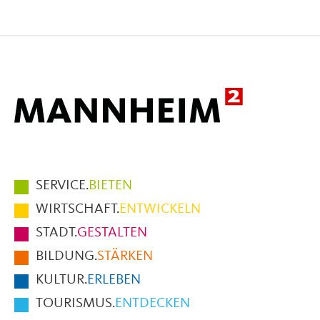
Seite
Seite
Seite
auf
auf
per
Facebook
X
E-
Mail
Hauptmenüpunkte
SERVICE.
BIETEN
im
WIRTSCHAFT.
ENTWICKELN
Fußbereich
STADT.
GESTALTEN
der
BILDUNG.
STÄRKEN
Seite
KULTUR.
ERLEBEN
TOURISMUS.
ENTDECKEN