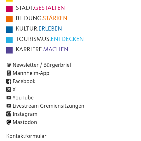
Fußbereich
STADT.
GESTALTEN
der
BILDUNG.
STÄRKEN
Seite
KULTUR.
ERLEBEN
TOURISMUS.
ENTDECKEN
KARRIERE.
MACHEN
Newsletter / Bürgerbrief
Mannheim-App
Facebook
X
YouTube
Livestream Gremiensitzungen
Instagram
Mastodon
Sekundärnavigation
Kontaktformular