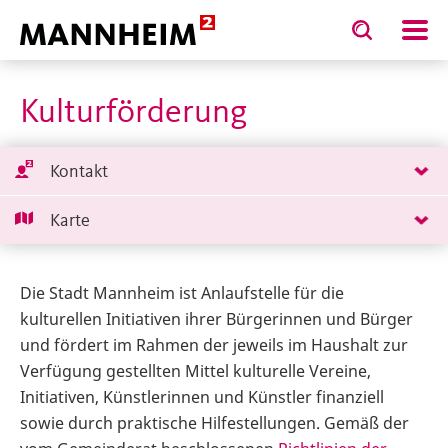
Toggle
Toggle
search
search
ESTALTEN
Verwaltung
Ämter, Fachbereiche, Eigenbetri
input
input
form
Kulturförderung
Kontakt
Karte
Die Stadt Mannheim ist Anlaufstelle für die
kulturellen Initiativen ihrer Bürgerinnen und Bürger
und fördert im Rahmen der jeweils im Haushalt zur
Verfügung gestellten Mittel kulturelle Vereine,
Initiativen, Künstlerinnen und Künstler finanziell
sowie durch praktische Hilfestellungen. Gemäß der