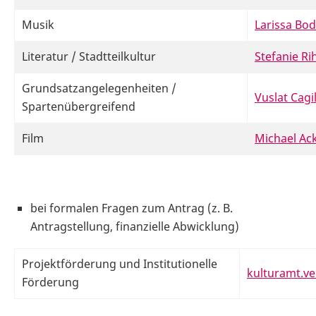
Musik
Larissa Bo
Literatur / Stadtteilkultur
Stefanie R
Grundsatzangelegenheiten /
Vuslat Cagil
Spartenübergreifend
Film
Michael A
bei formalen Fragen zum Antrag
(z. B.
Antragstellung, finanzielle Abwicklung)
Projektförderung und Institutionelle
kulturamt.v
Förderung