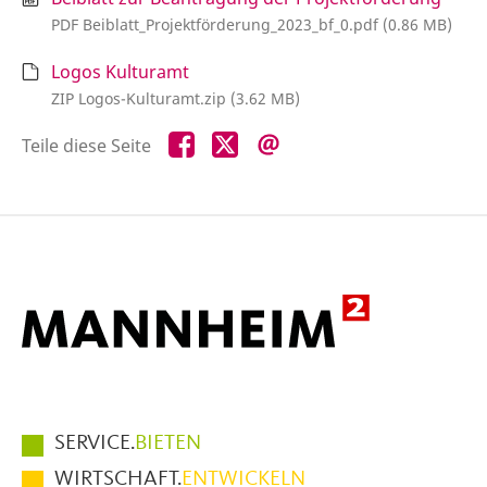
PDF Beiblatt_Projektförderung_2023_bf_0.pdf (0.86 MB)
Logos Kulturamt
ZIP Logos-Kulturamt.zip (3.62 MB)
Teile
Teile
Teile
Teile diese Seite
diese
diese
diese
Seite
Seite
Seite
auf
auf
per
Facebook
X
E-
Mail
Hauptmenüpunkte
SERVICE.
BIETEN
im
WIRTSCHAFT.
ENTWICKELN