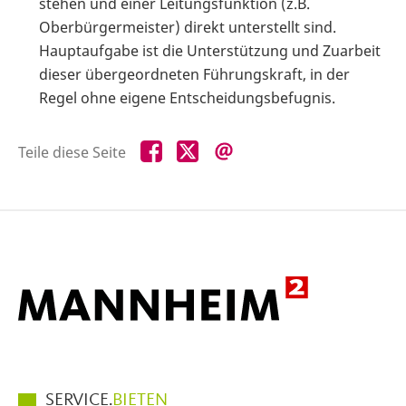
stehen und einer Leitungsfunktion (z.B.
Oberbürgermeister) direkt unterstellt sind.
Hauptaufgabe ist die Unterstützung und Zuarbeit
dieser übergeordneten Führungskraft, in der
Regel ohne eigene Entscheidungsbefugnis.
Teile
Teile
Teile
Teile diese Seite
diese
diese
diese
Seite
Seite
Seite
auf
auf
per
Facebook
X
E-
Mail
Hauptmenüpunkte
SERVICE.
BIETEN