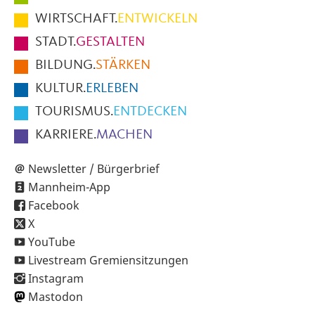
im
WIRTSCHAFT.
ENTWICKELN
Fußbereich
STADT.
GESTALTEN
der
BILDUNG.
STÄRKEN
Seite
KULTUR.
ERLEBEN
TOURISMUS.
ENTDECKEN
KARRIERE.
MACHEN
Newsletter / Bürgerbrief
Mannheim-App
Facebook
X
YouTube
Livestream Gremiensitzungen
Instagram
Mastodon