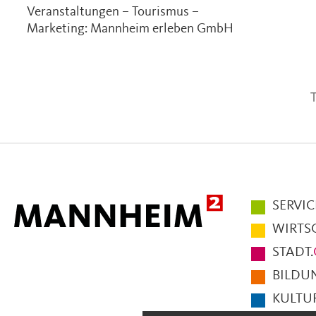
Veranstaltungen – Tourismus –
Marketing: Mannheim erleben GmbH
T
Hauptmen
SERVIC
im
WIRTS
Fußbereic
STADT.
der
BILDU
Seite
KULTUR