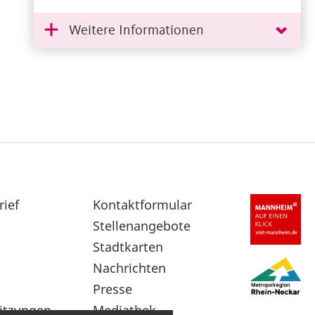
Weitere Informationen
rief
Sekundärnavigation
Kontaktformular
im
Stellenangebote
Fußbereich
Stadtkarten
Nachrichten
Presse
itzungen
Mediathek