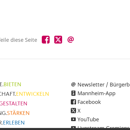
Teile
Teile
Teile
eile diese Seite
diese
diese
diese
Seite
Seite
Seite
auf
auf
per
Facebook
X
E-
Mail
üpunkte
Newsletter / Bürgerb
E.
BIETEN
Mannheim-App
CHAFT.
ENTWICKELN
h
Facebook
GESTALTEN
X
NG.
STÄRKEN
YouTube
.
ERLEBEN
Livestream Gremiens