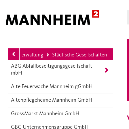
Hauptnavigation
ALTEN
Verwaltung
Städtische Gesellschaften
Ihre aktuelle Position ist
ABG Abfallbeseitigungsgesellschaft
mbH
Alte Feuerwache Mannheim gGmbH
Altenpflegeheime Mannheim GmbH
GrossMarkt Mannheim GmbH
GBG Unternehmensgruppe GmbH