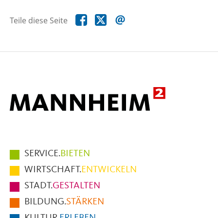
Teile
Teile
Teile
Teile diese Seite
diese
diese
diese
Seite
Seite
Seite
auf
auf
per
Facebook
X
E-
Mail
Hauptmenüpunkte
SERVICE.
BIETEN
im
WIRTSCHAFT.
ENTWICKELN
Fußbereich
STADT.
GESTALTEN
der
BILDUNG.
STÄRKEN
Seite