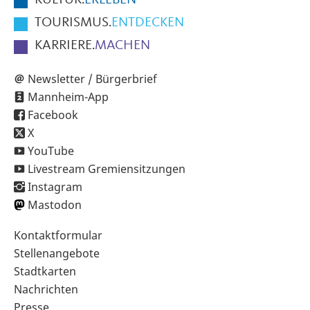
KULTUR.
ERLEBEN
TOURISMUS.
ENTDECKEN
KARRIERE.
MACHEN
Newsletter / Bürgerbrief
Mannheim-App
Facebook
X
YouTube
Livestream Gremiensitzungen
Instagram
Mastodon
Sekundärnavigation
Kontaktformular
im
Stellenangebote
Fußbereich
Stadtkarten
Nachrichten
Presse