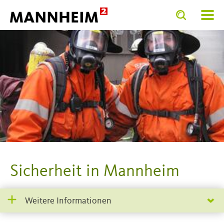
Toggle
Toggle
search
search
SERVIC
input
input
form
Sicherheit in Mannheim
Weitere Informationen