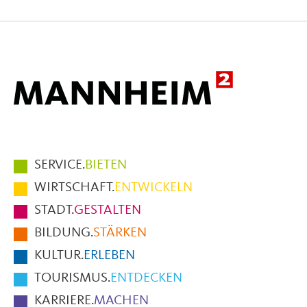
auf
auf
per
Facebook
X
E-
Mail
Hauptmenüpunkte
SERVICE.
BIETEN
im
WIRTSCHAFT.
ENTWICKELN
Fußbereich
STADT.
GESTALTEN
der
BILDUNG.
STÄRKEN
Seite
KULTUR.
ERLEBEN
TOURISMUS.
ENTDECKEN
KARRIERE.
MACHEN