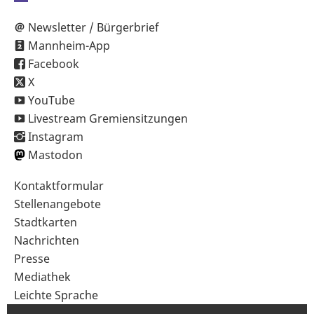
Newsletter / Bürgerbrief
Mannheim-App
Facebook
X
YouTube
Livestream Gremiensitzungen
Instagram
Mastodon
Sekundärnavigation
Kontaktformular
im
Stellenangebote
Fußbereich
Stadtkarten
Nachrichten
Presse
Mediathek
Leichte Sprache
Gebärdensprache