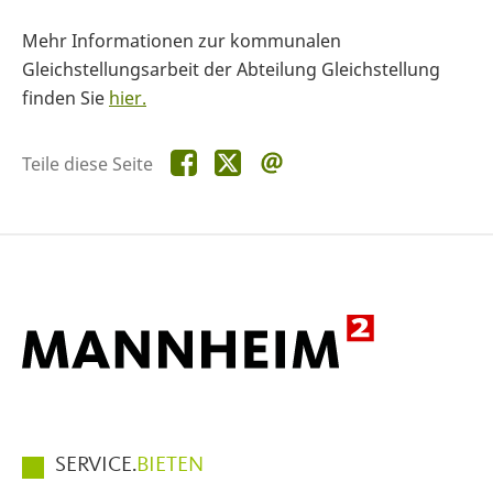
Mehr Informationen zur kommunalen
Gleichstellungsarbeit der Abteilung Gleichstellung
finden Sie
hier.
Teile
Teile
Teile
Teile diese Seite
diese
diese
diese
Seite
Seite
Seite
auf
auf
per
Facebook
X
E-
Mail
Hauptmenüpunkte
SERVICE.
BIETEN
im