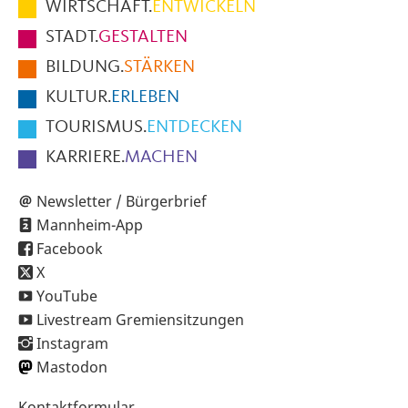
WIRTSCHAFT.
ENTWICKELN
Fußbereich
STADT.
GESTALTEN
der
BILDUNG.
STÄRKEN
Seite
KULTUR.
ERLEBEN
TOURISMUS.
ENTDECKEN
KARRIERE.
MACHEN
Newsletter / Bürgerbrief
Mannheim-App
Facebook
X
YouTube
Livestream Gremiensitzungen
Instagram
Mastodon
Sekundärnavigation
Kontaktformular