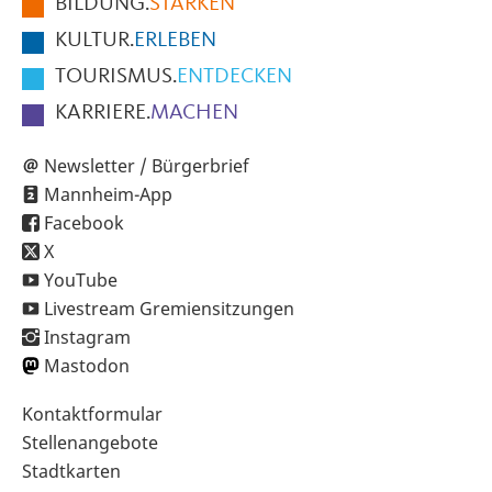
BILDUNG.
STÄRKEN
Seite
KULTUR.
ERLEBEN
TOURISMUS.
ENTDECKEN
KARRIERE.
MACHEN
Newsletter / Bürgerbrief
Mannheim-App
Facebook
X
YouTube
Livestream Gremiensitzungen
Instagram
Mastodon
Sekundärnavigation
Kontaktformular
im
Stellenangebote
Fußbereich
Stadtkarten