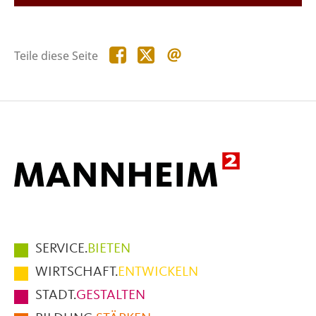
Teile
Teile
Teile
Teile diese Seite
diese
diese
diese
Seite
Seite
Seite
auf
auf
per
Facebook
X
E-
Mail
Hauptmenüpunkte
SERVICE.
BIETEN
im
WIRTSCHAFT.
ENTWICKELN
Fußbereich
STADT.
GESTALTEN
der