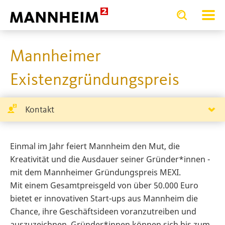
Toggle
Toggle
search
search
WIRTSCHAF
input
input
form
Mannheimer
Existenzgründungspreis
Kontakt
Einmal im Jahr feiert Mannheim den Mut, die
Kreativität und die Ausdauer seiner Gründer*innen -
mit dem Mannheimer Gründungspreis MEXI.
Mit einem Gesamtpreisgeld von über 50.000 Euro
bietet er innovativen Start-ups aus Mannheim die
Chance, ihre Geschäftsideen voranzutreiben und
auszuzeichnen. Gründer*innen können sich bis zum