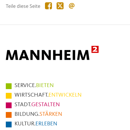
Teile
Teile
Teile
Teile diese Seite
diese
diese
diese
Seite
Seite
Seite
auf
auf
per
Facebook
X
E-
Mail
Hauptmenüpunkte
SERVICE.
BIETEN
im
WIRTSCHAFT.
ENTWICKELN
Fußbereich
STADT.
GESTALTEN
der
BILDUNG.
STÄRKEN
Seite
KULTUR.
ERLEBEN