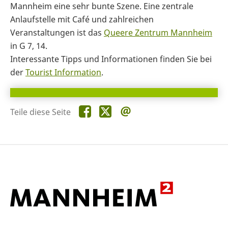
Mannheim eine sehr bunte Szene. Eine zentrale
Anlaufstelle mit Café und zahlreichen
Veranstaltungen ist das
Queere Zentrum Mannheim
in G 7, 14.
Interessante Tipps und Informationen finden Sie bei
der
Tourist Information
.
Teile
Teile
Teile
Teile diese Seite
diese
diese
diese
Seite
Seite
Seite
auf
auf
per
Facebook
X
E-
Mail