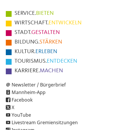
Hauptmenüpunkte
SERVICE.
BIETEN
im
WIRTSCHAFT.
ENTWICKELN
Fußbereich
STADT.
GESTALTEN
der
BILDUNG.
STÄRKEN
Seite
KULTUR.
ERLEBEN
TOURISMUS.
ENTDECKEN
KARRIERE.
MACHEN
Newsletter / Bürgerbrief
Mannheim-App
Facebook
X
YouTube
Livestream Gremiensitzungen
Instagram