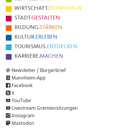
im
WIRTSCHAFT.
ENTWICKELN
Fußbereich
STADT.
GESTALTEN
der
BILDUNG.
STÄRKEN
Seite
KULTUR.
ERLEBEN
TOURISMUS.
ENTDECKEN
KARRIERE.
MACHEN
Newsletter / Bürgerbrief
Mannheim-App
Facebook
X
YouTube
Livestream Gremiensitzungen
Instagram
Mastodon