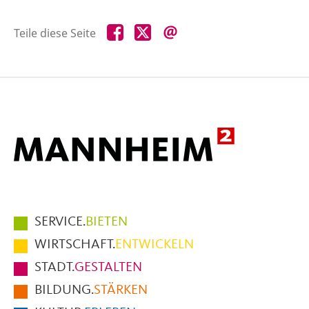
Teile
Teile
Teile
Teile diese Seite
diese
diese
diese
Seite
Seite
Seite
auf
auf
per
Facebook
X
E-
Mail
Hauptmenüpunkte
SERVICE.
BIETEN
im
WIRTSCHAFT.
ENTWICKELN
Fußbereich
STADT.
GESTALTEN
der
BILDUNG.
STÄRKEN
Seite