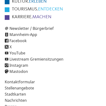
KULTUR.
ERLEBEN
TOURISMUS.
ENTDECKEN
KARRIERE.
MACHEN
Newsletter / Bürgerbrief
Mannheim-App
Facebook
X
YouTube
Livestream Gremiensitzungen
Instagram
Mastodon
Sekundärnavigation
Kontaktformular
im
Stellenangebote
Fußbereich
Stadtkarten
Nachrichten