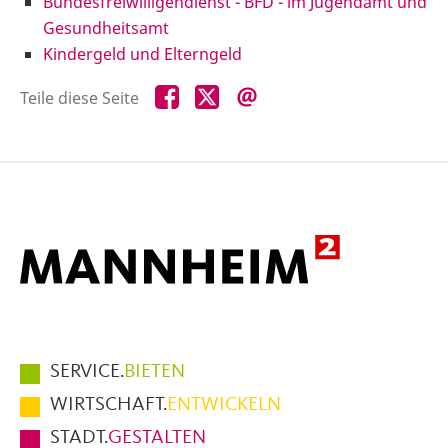
Bundesfreiwilligendienst - BFD - im Jugendamt und
Gesundheitsamt
Kindergeld und Elterngeld
Teile
Teile
Teile
Teile diese Seite
diese
diese
diese
Seite
Seite
Seite
auf
auf
per
Facebook
X
E-
Mail
Hauptmenüpunkte
SERVICE.
BIETEN
im
WIRTSCHAFT.
ENTWICKELN
Fußbereich
STADT.
GESTALTEN
der