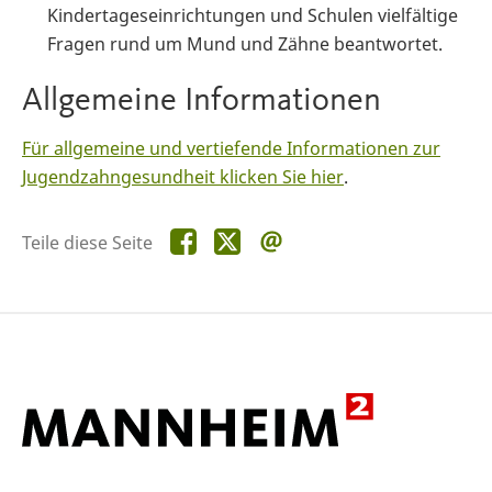
Kindertageseinrichtungen und Schulen vielfältige
Fragen rund um Mund und Zähne beantwortet.
Allgemeine Informationen
Für allgemeine und vertiefende Informationen zur
Jugendzahngesundheit klicken Sie hier
.
Teile
Teile
Teile
Teile diese Seite
diese
diese
diese
Seite
Seite
Seite
auf
auf
per
Facebook
X
E-
Mail