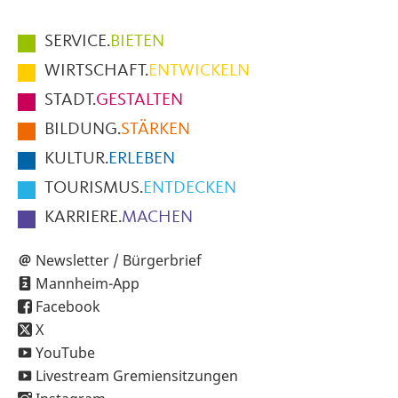
Hauptmenüpunkte
SERVICE.
BIETEN
im
WIRTSCHAFT.
ENTWICKELN
Fußbereich
STADT.
GESTALTEN
der
BILDUNG.
STÄRKEN
Seite
KULTUR.
ERLEBEN
TOURISMUS.
ENTDECKEN
KARRIERE.
MACHEN
Newsletter / Bürgerbrief
Mannheim-App
Facebook
X
YouTube
Livestream Gremiensitzungen