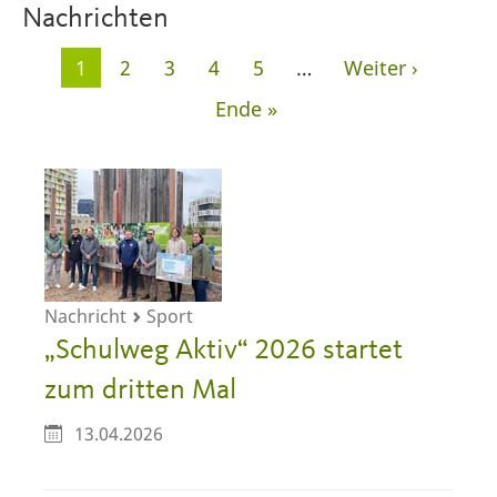
Nachrichten
Seitennummerierung
Aktuelle
1
Seite
2
Seite
3
Seite
4
Seite
5
…
Nächste
Weiter ›
Seite
Seite
Letzte
Ende »
Seite
Nachricht
Sport
„Schulweg Aktiv“ 2026 startet
zum dritten Mal
13.04.2026