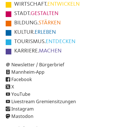
im
WIRTSCHAFT.
ENTWICKELN
Fußbereich
STADT.
GESTALTEN
der
BILDUNG.
STÄRKEN
Seite
KULTUR.
ERLEBEN
TOURISMUS.
ENTDECKEN
KARRIERE.
MACHEN
Newsletter / Bürgerbrief
Mannheim-App
Facebook
X
YouTube
Livestream Gremiensitzungen
Instagram
Mastodon