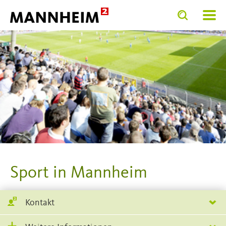
Toggle
Toggle
search
search
input
input
form
Sport in Mannheim
Kontakt