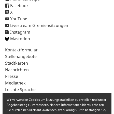
Facebook
X
YouTube
Livestream Gremiensitzungen
Instagram
Mastodon
Sekundärnavigation
Kontaktformular
im
Stellenangebote
Fußbereich
Stadtkarten
Nachrichten
Presse
Mediathek
Leichte Sprache
Gebärdensprache
Wir verwenden Cookies um Nutzungsstatistiken zu erstellen und unser
Angebot stetig zu verbessern. Nähere Informationen hierzu erhalten
Sie durch einen Klick auf „Datenschutzerklärung“. Bitte bestätigen Sie,