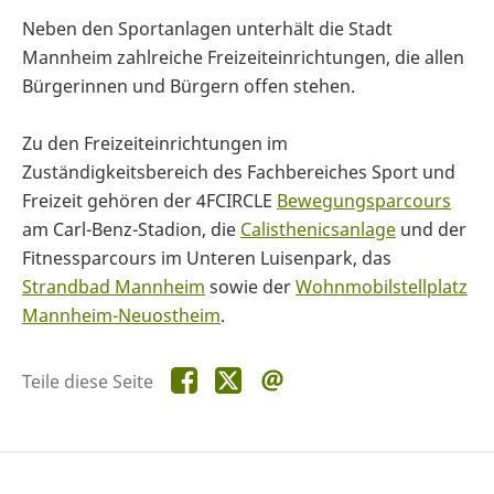
Neben den Sportanlagen unterhält die Stadt
Mannheim zahlreiche Freizeiteinrichtungen, die allen
Bürgerinnen und Bürgern offen stehen.
Zu den Freizeiteinrichtungen im
Zuständigkeitsbereich des Fachbereiches Sport und
Freizeit gehören der 4FCIRCLE
Bewegungsparcours
am Carl-Benz-Stadion, die
Calisthenicsanlage
und der
Fitnessparcours im Unteren Luisenpark, das
Strandbad Mannheim
sowie der
Wohnmobilstellplatz
Mannheim-Neuostheim
.
Teile
Teile
Teile
Teile diese Seite
diese
diese
diese
Seite
Seite
Seite
auf
auf
per
Facebook
X
E-
Mail