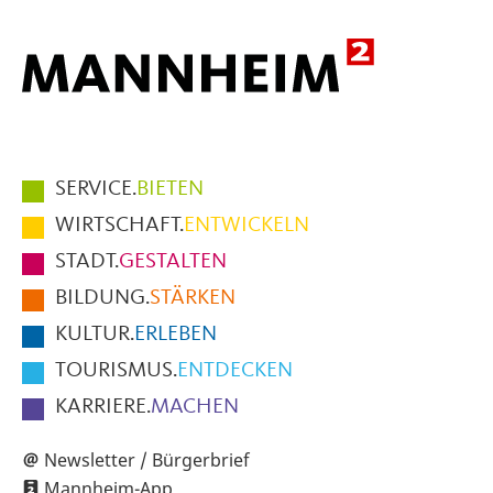
Hauptmenüpunkte
SERVICE.
BIETEN
im
WIRTSCHAFT.
ENTWICKELN
Fußbereich
STADT.
GESTALTEN
der
BILDUNG.
STÄRKEN
Seite
KULTUR.
ERLEBEN
TOURISMUS.
ENTDECKEN
KARRIERE.
MACHEN
Newsletter / Bürgerbrief
Mannheim-App