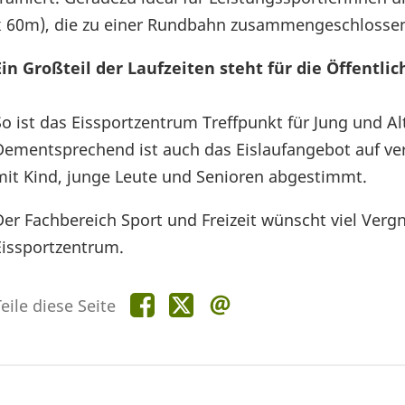
x 60m), die zu einer Rundbahn zusammengeschlosse
Ein Großteil der Laufzeiten steht für die Öffentli
So ist das Eissportzentrum Treffpunkt für Jung und Al
Dementsprechend ist auch das Eislaufangebot auf ver
mit Kind, junge Leute und Senioren abgestimmt.
Der Fachbereich Sport und Freizeit wünscht viel V
Eissportzentrum.
Teile
Teile
Teile
eile diese Seite
diese
diese
diese
Seite
Seite
Seite
auf
auf
per
Facebook
X
E-
Mail