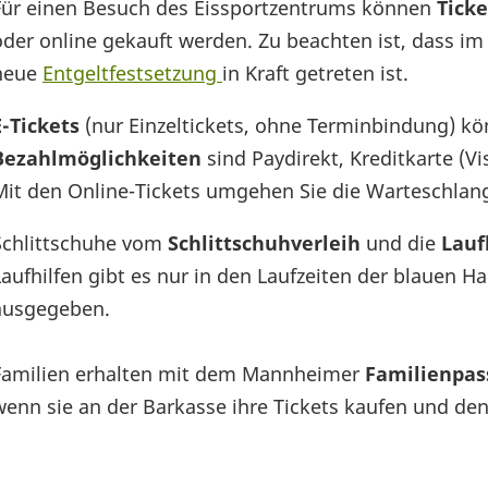
Für einen Besuch des Eissportzentrums können
Tick
oder online gekauft werden. Zu beachten ist, dass i
neue
Entgeltfestsetzung
in Kraft getreten ist.
E-Tickets
(nur Einzeltickets, ohne Terminbindung) k
Bezahlmöglichkeiten
sind Paydirekt, Kreditkarte (V
Mit den Online-Tickets umgehen Sie die Warteschlan
Schlittschuhe vom
Schlittschuhverleih
und die
Lauf
Laufhilfen gibt es nur in den Laufzeiten der blauen H
ausgegeben.
Familien erhalten mit dem Mannheimer
Familienpa
wenn sie an der Barkasse ihre Tickets kaufen und de