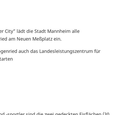
er City” lädt die Stadt Mannheim alle
ried am Neuen Meßplatz ein.
ogenried auch das Landesleistungszentrum für
tarten
nd -sportler sind die zwei gedeckten Eisflächen (30