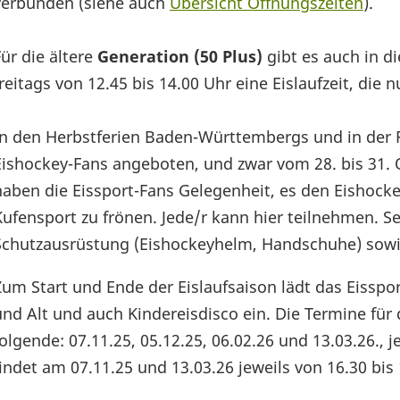
verbunden (siehe auch
Übersicht Öffnungszeiten
).
Für die ältere
Generation (50 Plus)
gibt es auch in d
freitags von 12.45 bis 14.00 Uhr eine Eislaufzeit, die 
In den Herbstferien Baden-Württembergs und in der
Eishockey-Fans angeboten, und zwar vom 28. bis 31. O
haben die Eissport-Fans Gelegenheit, es den Eishoc
Kufensport zu frönen. Jede/r kann hier teilnehmen. S
Schutzausrüstung (Eishockeyhelm, Handschuhe) sowi
Zum Start und Ende der Eislaufsaison lädt das Eisspo
und Alt und auch Kindereisdisco ein. Die Termine für 
folgende: 07.11.25, 05.12.25, 06.02.26 und 13.03.26., 
findet am 07.11.25 und 13.03.26 jeweils von 16.30 bis 