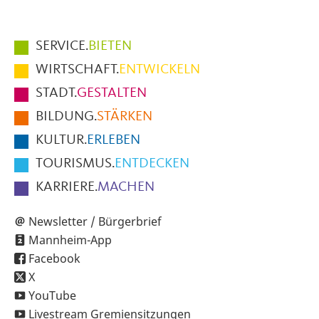
Hauptmenüpunkte
SERVICE.
BIETEN
im
WIRTSCHAFT.
ENTWICKELN
Fußbereich
STADT.
GESTALTEN
der
BILDUNG.
STÄRKEN
Seite
KULTUR.
ERLEBEN
TOURISMUS.
ENTDECKEN
KARRIERE.
MACHEN
Newsletter / Bürgerbrief
Mannheim-App
Facebook
X
YouTube
Livestream Gremiensitzungen