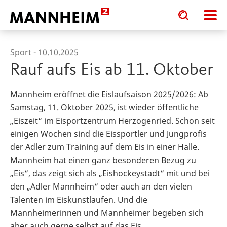
Toggle
Toggle
search
search
input
input
form
Sport -
10.10.2025
Rauf aufs Eis ab 11. Oktober
Mannheim eröffnet die Eislaufsaison 2025/2026: Ab
Samstag, 11. Oktober 2025, ist wieder öffentliche
„Eiszeit“ im Eisportzentrum Herzogenried. Schon seit
einigen Wochen sind die Eissportler und Jungprofis
der Adler zum Training auf dem Eis in einer Halle.
Mannheim hat einen ganz besonderen Bezug zu
„Eis“, das zeigt sich als „Eishockeystadt“ mit und bei
den „Adler Mannheim“ oder auch an den vielen
Talenten im Eiskunstlaufen. Und die
Mannheimerinnen und Mannheimer begeben sich
aber auch gerne selbst auf das Eis.