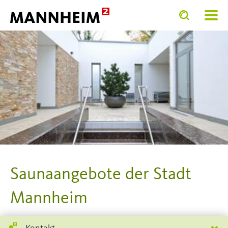
Toggle
Toggle
search
search
SERVICE.BI
input
input
form
Saunaangebote der Stadt
Mannheim