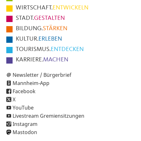
im
WIRTSCHAFT.
ENTWICKELN
Fußbereich
STADT.
GESTALTEN
der
BILDUNG.
STÄRKEN
Seite
KULTUR.
ERLEBEN
TOURISMUS.
ENTDECKEN
KARRIERE.
MACHEN
Newsletter / Bürgerbrief
Mannheim-App
Facebook
X
YouTube
Livestream Gremiensitzungen
Instagram
Mastodon