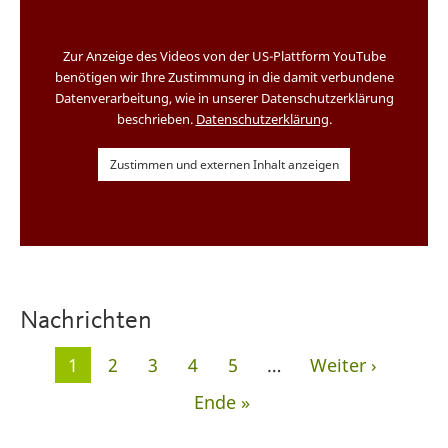
Zur Anzeige des Videos von der US-Plattform YouTube
benötigen wir Ihre Zustimmung in die damit verbundene
Datenverarbeitung, wie in unserer Datenschutzerklärung
beschrieben.
Datenschutzerklärung
.
Zustimmen und externen Inhalt anzeigen
Nachrichten
Seitennummerierung
Aktuelle
1
Seite
2
Seite
3
Seite
4
Seite
5
…
Nächste
Weiter ›
Seite
Seite
Letzte
Ende »
Seite