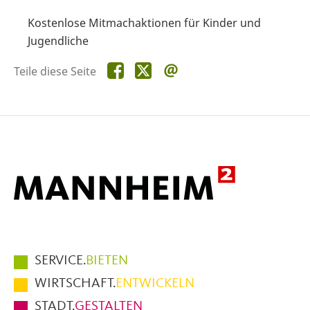
Kostenlose Mitmachaktionen für Kinder und
Jugendliche
Teile
Teile
Teile
Teile diese Seite
diese
diese
diese
Seite
Seite
Seite
auf
auf
per
Facebook
X
E-
Mail
Hauptmenüpunkte
SERVICE.
BIETEN
im
WIRTSCHAFT.
ENTWICKELN
Fußbereich
STADT.
GESTALTEN