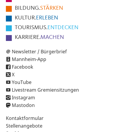
der
BILDUNG.
STÄRKEN
Seite
KULTUR.
ERLEBEN
TOURISMUS.
ENTDECKEN
KARRIERE.
MACHEN
Newsletter / Bürgerbrief
Mannheim-App
Facebook
X
YouTube
Livestream Gremiensitzungen
Instagram
Mastodon
Sekundärnavigation
Kontaktformular
im
Stellenangebote