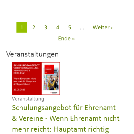
Seitennummerierung
Aktuelle
1
Seite
2
Seite
3
Seite
4
Seite
5
…
Nächste
Weiter ›
Seite
Seite
Letzte
Ende »
Seite
Veranstaltungen
Veranstaltung
Schulungsangebot für Ehrenamt
& Vereine - Wenn Ehrenamt nicht
mehr reicht: Hauptamt richtig