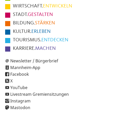
im
WIRTSCHAFT.
ENTWICKELN
Fußbereich
STADT.
GESTALTEN
der
BILDUNG.
STÄRKEN
Seite
KULTUR.
ERLEBEN
TOURISMUS.
ENTDECKEN
KARRIERE.
MACHEN
Newsletter / Bürgerbrief
Mannheim-App
Facebook
X
YouTube
Livestream Gremiensitzungen
Instagram
Mastodon