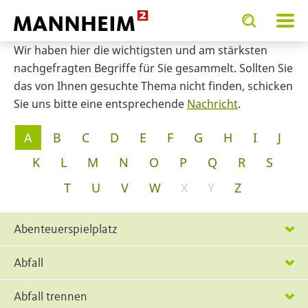
Toggle
Toggle
search
search
input
input
Wir haben hier die wichtigsten und am stärksten
form
nachgefragten Begriffe für Sie gesammelt. Sollten Sie
das von Ihnen gesuchte Thema nicht finden, schicken
Sie uns bitte eine entsprechende
Nachricht
.
Glossar
A
B
C
D
E
F
G
H
I
J
K
L
M
N
O
P
Q
R
S
T
U
V
W
X
Y
Z
Abenteuerspielplatz
Abfall
Abfall trennen