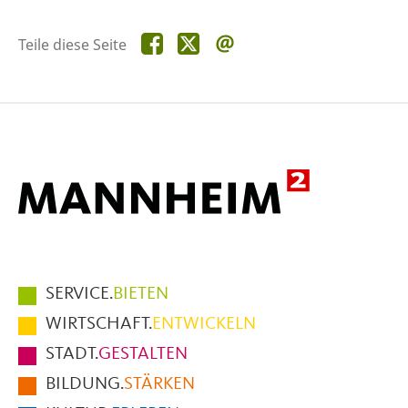
Teile
Teile
Teile
Teile diese Seite
diese
diese
diese
Seite
Seite
Seite
auf
auf
per
Facebook
X
E-
Mail
Hauptmenüpunkte
SERVICE.
BIETEN
im
WIRTSCHAFT.
ENTWICKELN
Fußbereich
STADT.
GESTALTEN
der
BILDUNG.
STÄRKEN
Seite