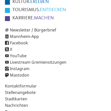
KULTUR.
ERLEBEN
TOURISMUS.
ENTDECKEN
KARRIERE.
MACHEN
Newsletter / Bürgerbrief
Mannheim-App
Facebook
X
YouTube
Livestream Gremiensitzungen
Instagram
Mastodon
Sekundärnavigation
Kontaktformular
im
Stellenangebote
Fußbereich
Stadtkarten
Nachrichten