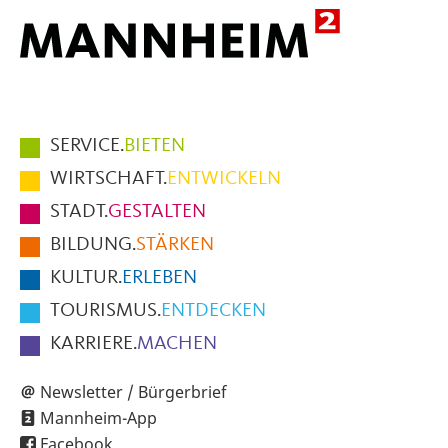
Hauptmenüpunkte
SERVICE.
BIETEN
im
WIRTSCHAFT.
ENTWICKELN
Fußbereich
STADT.
GESTALTEN
der
BILDUNG.
STÄRKEN
Seite
KULTUR.
ERLEBEN
TOURISMUS.
ENTDECKEN
KARRIERE.
MACHEN
Newsletter / Bürgerbrief
Mannheim-App
Facebook