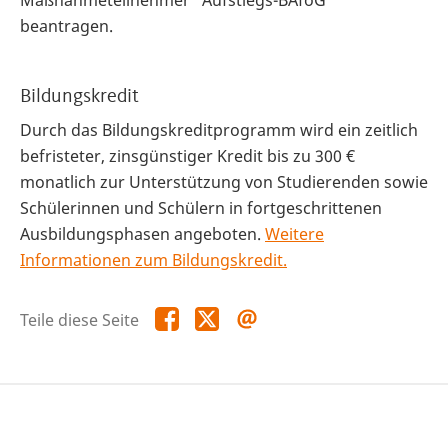
Maßnahmeteilnehmer "Aufstiegs-BAföG"
beantragen.
Bildungskredit
Durch das Bildungskreditprogramm wird ein zeitlich
befristeter, zinsgünstiger Kredit bis zu 300 €
monatlich zur Unterstützung von Studierenden sowie
Schülerinnen und Schülern in fortgeschrittenen
Ausbildungsphasen angeboten.
Weitere
Informationen zum Bildungskredit.
Teile
Teile
Teile
Teile diese Seite
diese
diese
diese
Seite
Seite
Seite
auf
auf
per
Facebook
X
E-
Mail