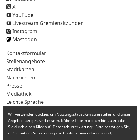
X
YouTube
Livestream Gremiensitzungen
Instagram
Mastodon
Sekundärnavigation
Kontaktformular
im
Stellenangebote
Fußbereich
Stadtkarten
Nachrichten
Presse
Mediathek
Leichte Sprache
Gebärdensprache
Wir verwenden Cookies um Nutzungsstatistiken zu erstellen und unser
Angebot stetig zu verbessern. Nähere Informationen hierzu erhalten
Sie durch einen Klick auf „Datenschutzerklärung“. Bitte bestätigen Sie,
ob Sie mit der Verwendung von Cookies einverstanden sind.