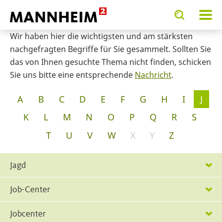
Toggle
Toggle
search
search
input
input
Wir haben hier die wichtigsten und am stärksten
form
nachgefragten Begriffe für Sie gesammelt. Sollten Sie
das von Ihnen gesuchte Thema nicht finden, schicken
Sie uns bitte eine entsprechende
Nachricht
.
Glossar
A
B
C
D
E
F
G
H
I
J
K
L
M
N
O
P
Q
R
S
T
U
V
W
X
Y
Z
Jagd
Job-Center
Jobcenter