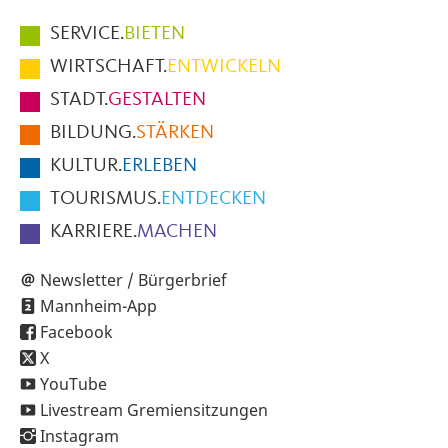
Hauptmenüpunkte
SERVICE.
BIETEN
im
WIRTSCHAFT.
ENTWICKELN
Fußbereich
STADT.
GESTALTEN
der
BILDUNG.
STÄRKEN
Seite
KULTUR.
ERLEBEN
TOURISMUS.
ENTDECKEN
KARRIERE.
MACHEN
Newsletter / Bürgerbrief
Mannheim-App
Facebook
X
YouTube
Livestream Gremiensitzungen
Instagram