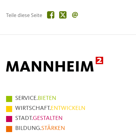
Teile
Teile
Teile
Teile diese Seite
diese
diese
diese
Seite
Seite
Seite
auf
auf
per
Facebook
X
E-
Mail
Hauptmenüpunkte
SERVICE.
BIETEN
im
WIRTSCHAFT.
ENTWICKELN
Fußbereich
STADT.
GESTALTEN
der
BILDUNG.
STÄRKEN
Seite