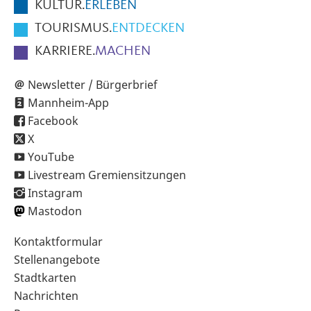
KULTUR.
ERLEBEN
TOURISMUS.
ENTDECKEN
KARRIERE.
MACHEN
Newsletter / Bürgerbrief
Mannheim-App
Facebook
X
YouTube
Livestream Gremiensitzungen
Instagram
Mastodon
Sekundärnavigation
Kontaktformular
im
Stellenangebote
Fußbereich
Stadtkarten
Nachrichten