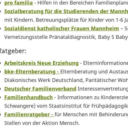
pro familia
- Hilfen in den Bereichen Familienpla
Sozialberatung für die Studierenden der Mann
mit Kindern. Betreuungsplätze für Kinder von 1-6 J
Sozialdienst katholischer Frauen Mannheim
– S
Vernetzungsstelle Pränataldiagnostik, Baby 5 Bab
Ratgeber:
Arbeitskreis Neue Erziehung
- Elterninformatione
bke-Elternberatung -
Elternberatung und Austau
Diakonisches Werk Deutschland, Paritätischer Woh
Deutscher Familienverband
Interessenvertretung
Familienhandbuch
- Informationen zu Kindererzie
Schwangere) vom Staatsinstitut für Frühpädagogik
Familienratgeber -
für Menschen mit Behinderung
Stellen von der Aktion Mensch.