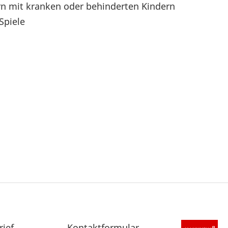
rn mit kranken oder behinderten Kindern
Spiele
rief
Sekundärnavigation
Kontaktformular