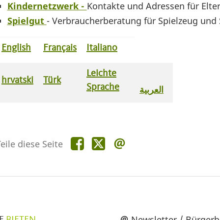
Kindernetzwerk -
Kontakte und Adressen für Elte
Spielgut
-
Verbraucherberatung für Spielzeug und 
English
Français
Italiano
Leichte
hrvatski
Türk
Sprache
العربية
Teile
Teile
Teile
eile diese Seite
diese
diese
diese
Seite
Seite
Seite
auf
auf
per
Facebook
X
E-
Mail
üpunkte
Newsletter / Bürgerb
E.
BIETEN