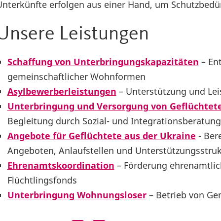
Unterkünfte erfolgen aus einer Hand, um Schutzbedür
Unsere Leistungen
Schaffung von Unterbringungskapazitäten
– En
gemeinschaftlicher Wohnformen
Asylbewerberleistungen
– Unterstützung und Le
Unterbringung und Versorgung von Geflüchtet
Begleitung durch Sozial- und Integrationsberatung
Angebote für Geflüchtete aus der Ukraine
- Ber
Angeboten, Anlaufstellen und Unterstützungsstru
Ehrenamtskoordination
– Förderung ehrenamtli
Flüchtlingsfonds
Unterbringung Wohnungsloser
– Betrieb von Ge