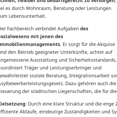
schnell, flexibel und bedarfsgerecht zu versorgen
,
sei es durch Wohnraum, Beratung oder Leistungen
zum Lebensunterhalt.
Der Fachbereich verbindet Aufgaben
des
Sozialwesens mit jenen des
Immobilienmanagements
. Er sorgt für die Akquise
und den Betrieb geeigneter Unterkünfte, achtet auf
angemessene Ausstattung und Sicherheitsstandards,
koordiniert Träger und Leistungserbringer und
gewährleistet soziale Beratung, Integrationsarbeit 
Asylbewerberleistungsgesetz. Dazu gehören auch die 
Steuerung der städtischen Liegenschaften, die für d
Zielsetzung
: Durch eine klare Struktur und die eng
effiziente Abläufe, eindeutige Zuständigkeiten und S