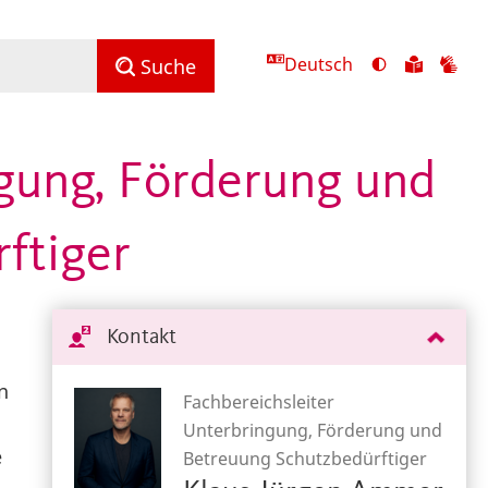
Deutsch
Ansicht
Zu
Zu
Suche
mit
den
de
hohem
Inhalte
Inh
Kontrast
in
in
gung, Förderung und
umschalten
leichter
Geb
Sprach
ftiger
Kontakt
n
Fachbereichsleiter
Unterbringung, Förderung und
e
Betreuung Schutzbedürftiger