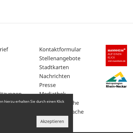
rief
Sekundärnavigation
Kontaktformular
im
Stellenangebote
Fußbereich
Stadtkarten
Nachrichten
Presse
itzungen
Mediathek
 hierzu erhalten Sie durch einen Klick
Leichte Sprache
Gebärdensprache
Akzeptieren