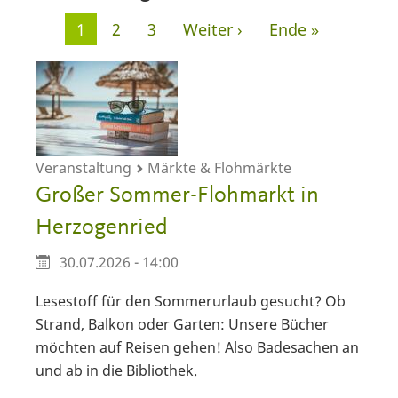
Seitennummerierung
Aktuelle
1
Seite
2
Seite
3
Nächste
Weiter ›
Letzte
Ende »
Seite
Seite
Seite
Veranstaltung
Märkte & Flohmärkte
Großer Sommer-Flohmarkt in
Herzogenried
30.07.2026 - 14:00
Lesestoff für den Sommerurlaub gesucht? Ob
Strand, Balkon oder Garten: Unsere Bücher
möchten auf Reisen gehen! Also Badesachen an
und ab in die Bibliothek.