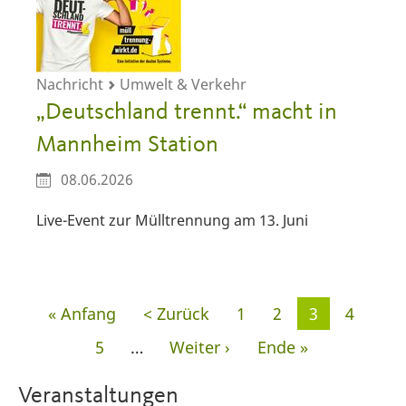
Nachricht
Umwelt & Verkehr
„Deutschland trennt.“ macht in
Mannheim Station
08.06.2026
Live-Event zur Mülltrennung am 13. Juni
Seitennummerierung
Erste
« Anfang
Vorherige
< Zurück
Seite
1
Seite
2
Aktuelle
3
Seite
4
Seite
Seite
Seite
Seite
5
…
Nächste
Weiter ›
Letzte
Ende »
Seite
Seite
Veranstaltungen