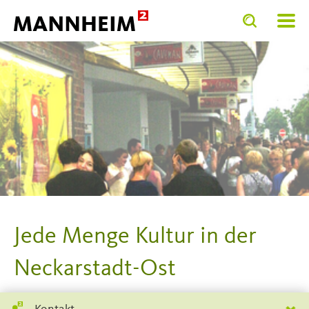
Toggle
Toggle
search
search
SERVICE.BIETEN
Bunte Stadt
input
input
form
Jede Menge Kultur in der
Neckarstadt-Ost