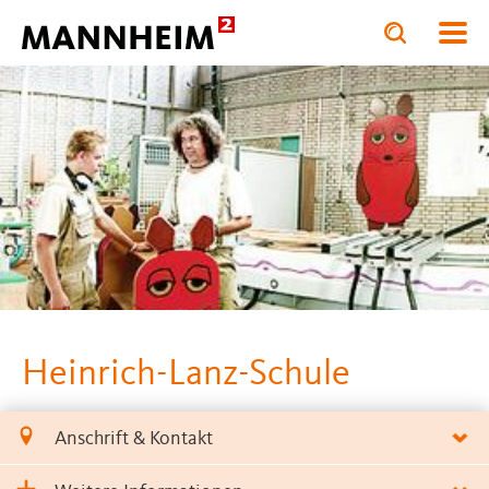
Toggle
Toggle
search
search
BILDUNG.STÄR
input
input
form
Heinrich-Lanz-Schule
Anschrift & Kontakt