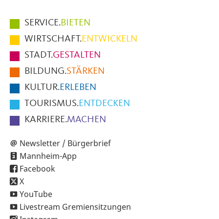
Hauptmenüpunkte
SERVICE.
BIETEN
im
WIRTSCHAFT.
ENTWICKELN
Fußbereich
STADT.
GESTALTEN
der
BILDUNG.
STÄRKEN
Seite
KULTUR.
ERLEBEN
TOURISMUS.
ENTDECKEN
KARRIERE.
MACHEN
Newsletter / Bürgerbrief
Mannheim-App
Facebook
X
YouTube
Livestream Gremiensitzungen