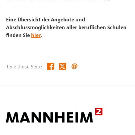
Eine Übersicht der Angebote und
Abschlussmöglichkeiten aller beruflichen Schulen
finden Sie
hier
.
Teile
Teile
Teile
Teile diese Seite
diese
diese
diese
Seite
Seite
Seite
auf
auf
per
Facebook
X
E-
Mail