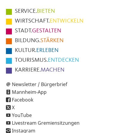
Hauptmenüpunkte
SERVICE.
BIETEN
im
WIRTSCHAFT.
ENTWICKELN
Fußbereich
STADT.
GESTALTEN
der
BILDUNG.
STÄRKEN
Seite
KULTUR.
ERLEBEN
TOURISMUS.
ENTDECKEN
KARRIERE.
MACHEN
Newsletter / Bürgerbrief
Mannheim-App
Facebook
X
YouTube
Livestream Gremiensitzungen
Instagram