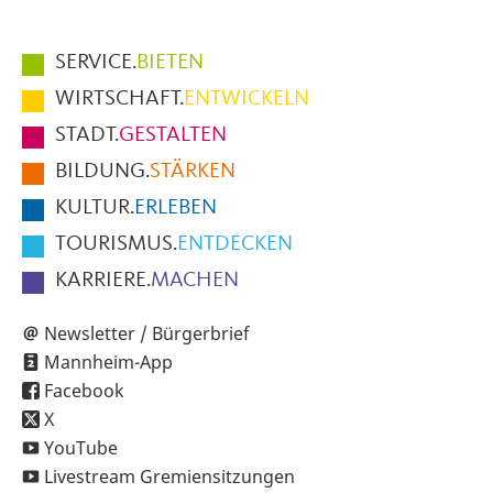
Hauptmenüpunkte
SERVICE.
BIETEN
im
WIRTSCHAFT.
ENTWICKELN
Fußbereich
STADT.
GESTALTEN
der
BILDUNG.
STÄRKEN
Seite
KULTUR.
ERLEBEN
TOURISMUS.
ENTDECKEN
KARRIERE.
MACHEN
Newsletter / Bürgerbrief
Mannheim-App
Facebook
X
YouTube
Livestream Gremiensitzungen