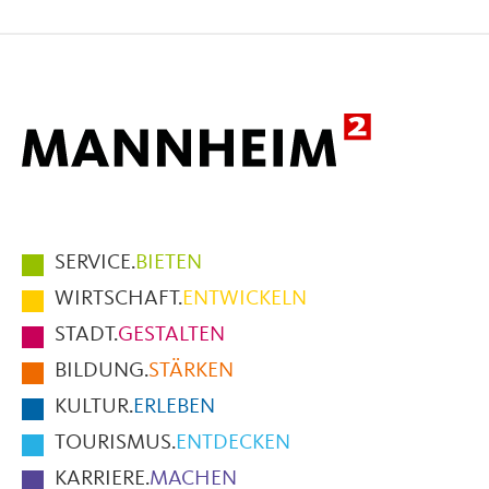
auf
auf
per
Facebook
X
E-
Mail
Hauptmenüpunkte
SERVICE.
BIETEN
im
WIRTSCHAFT.
ENTWICKELN
Fußbereich
STADT.
GESTALTEN
der
BILDUNG.
STÄRKEN
Seite
KULTUR.
ERLEBEN
TOURISMUS.
ENTDECKEN
KARRIERE.
MACHEN