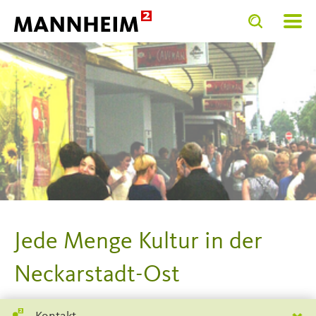
Toggle
Toggle
search
search
SERVICE.BIETEN
Bunte Stadt
input
input
form
Jede Menge Kultur in der
Neckarstadt-Ost