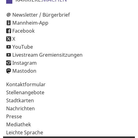
KARRIERE.
MACHEN
Newsletter / Bürgerbrief
Mannheim-App
Facebook
X
YouTube
Livestream Gremiensitzungen
Instagram
Mastodon
Sekundärnavigation
Kontaktformular
im
Stellenangebote
Fußbereich
Stadtkarten
Nachrichten
Presse
Mediathek
Leichte Sprache