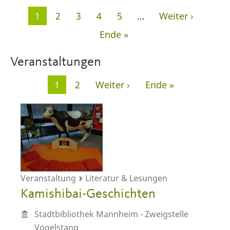
Seitennummerierung
Aktuelle
1
Seite
2
Seite
3
Seite
4
Seite
5
…
Nächste
Weiter ›
Seite
Seite
Letzte
Ende »
Seite
Veranstaltungen
Seitennummerierung
Aktuelle
1
Seite
2
Nächste
Weiter ›
Letzte
Ende »
Seite
Seite
Seite
Veranstaltung
Literatur & Lesungen
Kamishibai-Geschichten
Stadtbibliothek Mannheim - Zweigstelle
Vogelstang