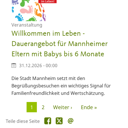
Veranstaltung
Willkommen im Leben -
Dauerangebot für Mannheimer
Eltern mit Babys bis 6 Monate
31.12.2026 - 00:00
Die Stadt Mannheim setzt mit den
Begrüßungsbesuchen ein wichtiges Signal für
Familienfreundlichkeit und Wertschätzung.
Seitennummerierung
Aktuelle
1
Seite
2
Nächste
Weiter ›
Letzte
Ende »
Seite
Seite
Seite
Teile
Teile
Teile
Teile diese Seite
diese
diese
diese