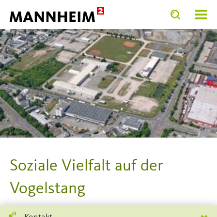
Toggle
Toggle
search
search
SERVICE.BI
input
input
form
Soziale Vielfalt auf der
Vogelstang