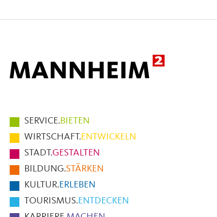
Seite
Seite
Seite
auf
auf
per
Facebook
X
E-
Mail
Hauptmenüpunkte
SERVICE.
BIETEN
im
WIRTSCHAFT.
ENTWICKELN
Fußbereich
STADT.
GESTALTEN
der
BILDUNG.
STÄRKEN
Seite
KULTUR.
ERLEBEN
TOURISMUS.
ENTDECKEN