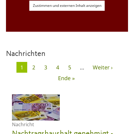
Zustimmen und externen Inhalt anzeigen
Nachrichten
Seitennummerierung
Aktuelle
1
Seite
2
Seite
3
Seite
4
Seite
5
…
Nächste
Weiter ›
Seite
Seite
Letzte
Ende »
Seite
Nachricht
Nachtragshaushalt genehmigt -