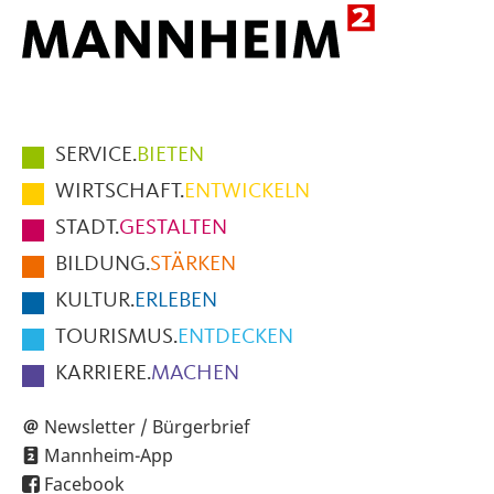
Hauptmenüpunkte
SERVICE.
BIETEN
im
WIRTSCHAFT.
ENTWICKELN
Fußbereich
STADT.
GESTALTEN
der
BILDUNG.
STÄRKEN
Seite
KULTUR.
ERLEBEN
TOURISMUS.
ENTDECKEN
KARRIERE.
MACHEN
Newsletter / Bürgerbrief
Mannheim-App
Facebook