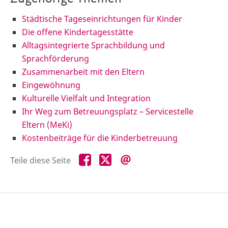
Städtische Tageseinrichtungen für Kinder
Die offene Kindertagesstätte
Alltagsintegrierte Sprachbildung und
Sprachförderung
Zusammenarbeit mit den Eltern
Eingewöhnung
Kulturelle Vielfalt und Integration
Ihr Weg zum Betreuungsplatz – Servicestelle
Eltern (MeKi)
Kostenbeiträge für die Kinderbetreuung
Teile
Teile
Teile
Teile diese Seite
diese
diese
diese
Seite
Seite
Seite
auf
auf
per
Facebook
X
E-
Mail