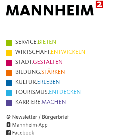
Hauptmenüpunkte
SERVICE.
BIETEN
im
WIRTSCHAFT.
ENTWICKELN
Fußbereich
STADT.
GESTALTEN
der
BILDUNG.
STÄRKEN
Seite
KULTUR.
ERLEBEN
TOURISMUS.
ENTDECKEN
KARRIERE.
MACHEN
Newsletter / Bürgerbrief
Mannheim-App
Facebook