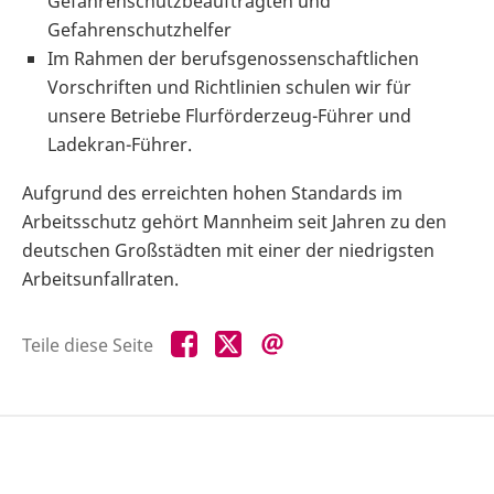
Gefahrenschutzbeauftragten und
Gefahrenschutzhelfer
Im Rahmen der berufsgenossenschaftlichen
Vorschriften und Richtlinien schulen wir für
unsere Betriebe Flurförderzeug-Führer und
Ladekran-Führer.
Aufgrund des erreichten hohen Standards im
Arbeitsschutz gehört Mannheim seit Jahren zu den
deutschen Großstädten mit einer der niedrigsten
Arbeitsunfallraten.
Teile
Teile
Teile
Teile diese Seite
diese
diese
diese
Seite
Seite
Seite
auf
auf
per
Facebook
X
E-
Mail