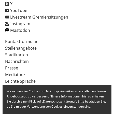
X
YouTube
Livestream Gremiensitzungen
Instagram
Mastodon
Sekundärnavigation
Kontaktformular
im
Stellenangebote
Fußbereich
Stadtkarten
Nachrichten
Presse
Mediathek
Leichte Sprache
Gebärdensprache
Wir verwenden Cookies um Nutzungsstatistiken zu erstellen und unser
Angebot stetig zu verbessern. Nähere Informationen hierzu erhalten
Sie durch einen Klick auf „Datenschutzerklärung“. Bitte bestätigen Sie,
ob Sie mit der Verwendung von Cookies einverstanden sind.