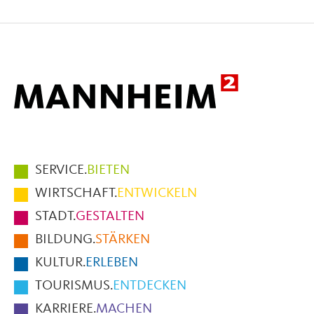
auf
auf
per
Facebook
X
E-
Mail
Hauptmenüpunkte
SERVICE.
BIETEN
im
WIRTSCHAFT.
ENTWICKELN
Fußbereich
STADT.
GESTALTEN
der
BILDUNG.
STÄRKEN
Seite
KULTUR.
ERLEBEN
TOURISMUS.
ENTDECKEN
KARRIERE.
MACHEN