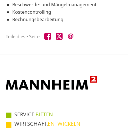
Beschwerde- und Mängelmanagement
Kostencontrolling
Rechnungsbearbeitung
Teile
Teile
Teile
Teile diese Seite
diese
diese
diese
Seite
Seite
Seite
auf
auf
per
Facebook
X
E-
Mail
Hauptmenüpunkte
SERVICE.
BIETEN
im
WIRTSCHAFT.
ENTWICKELN