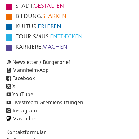
Fußbereich
STADT.
GESTALTEN
der
BILDUNG.
STÄRKEN
Seite
KULTUR.
ERLEBEN
TOURISMUS.
ENTDECKEN
KARRIERE.
MACHEN
Newsletter / Bürgerbrief
Mannheim-App
Facebook
X
YouTube
Livestream Gremiensitzungen
Instagram
Mastodon
Sekundärnavigation
Kontaktformular